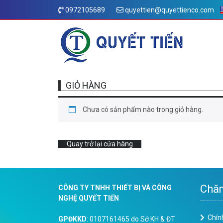
0972105689
quyettien@quyettienco.com
GIỎ HÀNG
Chưa có sản phẩm nào trong giỏ hàng.
Quay trở lại cửa hàng
Chăm
CÔNG TY TNHH THIẾT BỊ VÀ CÔNG
NGHỆ QUYẾT TIẾN
Chín
GPĐKKD
: 0107161465 do Sở KH & ĐT