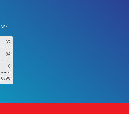
.vn/
37
84
0
10898