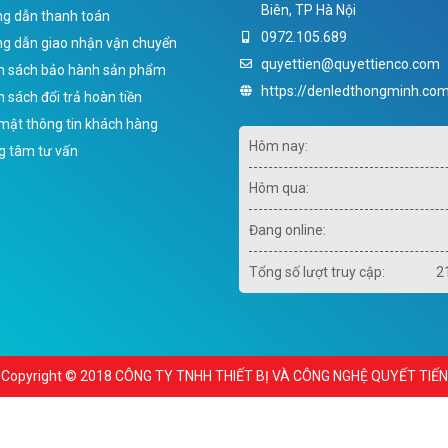
Biên, TP Hà Nội
g dẫn thanh toán
0972.105.689
g dẫn giao nhận vận chuyển
quyettien@quyettienco.com
h sách bảo hành sản phẩm
https://denledthongminh.com
 sách đổi trả hoàn tiền
mật thông tin khách hàng
Hôm nay:
g tâm tư vấn
Hôm qua:
Đang online:
Tổng số lượt truy cập:
2
Copyright © 2018 CÔNG TY TNHH THIẾT BỊ VÀ CÔNG NGHỆ QUYẾT TIẾN