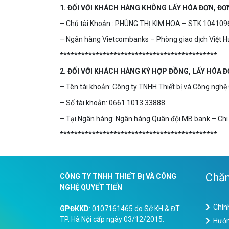
1. ĐỐI VỚI KHÁCH HÀNG KHÔNG LẤY HÓA ĐƠN, Đ
– Chủ tài Khoản : PHÙNG THỊ KIM HOA – STK 10410
– Ngân hàng Vietcombanks – Phòng giao dịch Việt 
********************************************
2. ĐỐI VỚI KHÁCH HÀNG KÝ HỢP ĐỒNG, LẤY HÓA 
– Tên tài khoản: Công ty TNHH Thiết bị và Công nghệ
– Số tài khoản: 0661 1013 33888
– Tại Ngân hàng: Ngân hàng Quân đội MB bank – Chi
********************************************
Chăm
CÔNG TY TNHH THIẾT BỊ VÀ CÔNG
NGHỆ QUYẾT TIẾN
Chín
GPĐKKD
: 0107161465 do Sở KH & ĐT
TP. Hà Nội cấp ngày 03/12/2015.
Hướn