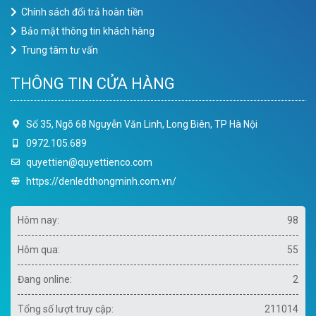
Chính sách đổi trả hoàn tiền
Bảo mật thông tin khách hàng
Trung tâm tư vấn
THÔNG TIN CỬA HÀNG
Số 35, Ngõ 68 Nguyễn Văn Linh, Long Biên, TP Hà Nội
0972.105.689
quyettien@quyettienco.com
https://denledthongminh.com.vn/
Hôm nay:
98
Hôm qua:
55
Đang online:
2
Tổng số lượt truy cập:
211014