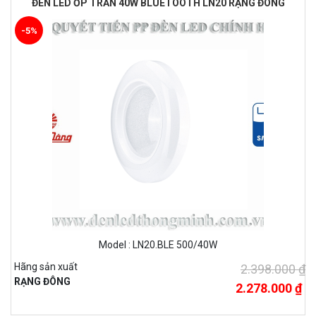
ĐÈN LED ỐP TRẦN 40W BLUETOOTH LN20 RẠNG ĐÔNG
-5%
Model : LN20.BLE 500/40W
Hãng sản xuất
2.398.000 ₫
RẠNG ĐÔNG
2.278.000 ₫