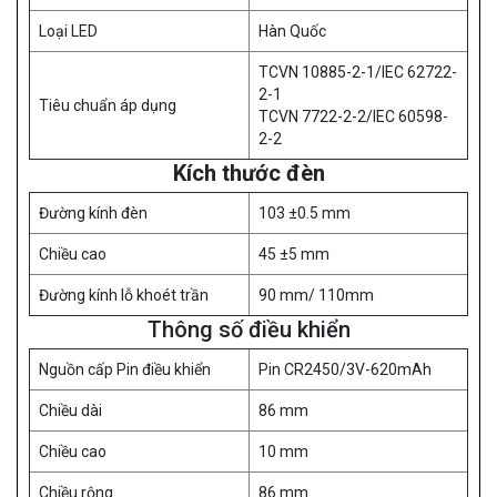
Loại LED
Hàn Quốc
TCVN 10885-2-1/IEC 62722-
2-1
Tiêu chuẩn áp dụng
TCVN 7722-2-2/IEC 60598-
2-2
Kích thước đèn
Đường kính đèn
103 ±0.5 mm
Chiều cao
45 ±5 mm
Đường kính lỗ khoét trần
90 mm/ 110mm
Thông số điều khiển
Nguồn cấp Pin điều khiển
Pin CR2450/3V-620mAh
Chiều dài
86 mm
Chiều cao
10 mm
Chiều rộng
86 mm