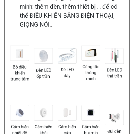
minh: thêm đèn, thêm thiết bị … để có
thể ĐIỀU KHIỂN BẰNG ĐIỆN THOẠI,
GIỌNG NÓI..
Công tắc
Bộ điều
Đè LED
Đèn LED
Đèn LED
thông
khiển
dây
thả trần
ốp trần
minh
trung tâm
Cảm biến
Cảm biến
Cảm biến
Cảm biến
Đui đèn
khói
cửa
bụi mịn
nhiệt độ