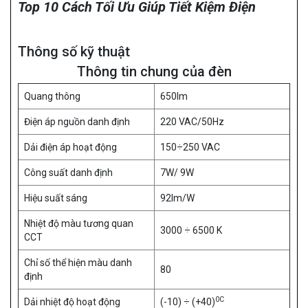
Top 10 Cách Tối Ưu Giúp Tiết Kiệm Điện
Thông số kỹ thuật
Thông tin chung của đèn
Quang thông
650lm
Điện áp nguồn danh định
220 VAC/50Hz
Dải điện áp hoạt động
150÷250 VAC
Công suất danh định
7W/ 9W
Hiệu suất sáng
92lm/W
Nhiệt độ màu tương quan
3000 ÷ 6500 K
CCT
Chỉ số thể hiện màu danh
80
định
0C
Dải nhiệt độ hoạt động
(-10) ÷ (+40)