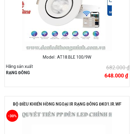
Model : AT18.BLE 100/9W
Hãng sản xuất
682.000 ₫
RẠNG ĐÔNG
648.000 ₫
BỘ ĐIỀU KHIỂN HỒNG NGOẠI IR RẠNG ĐÔNG ĐK01.IR.WF
-30%