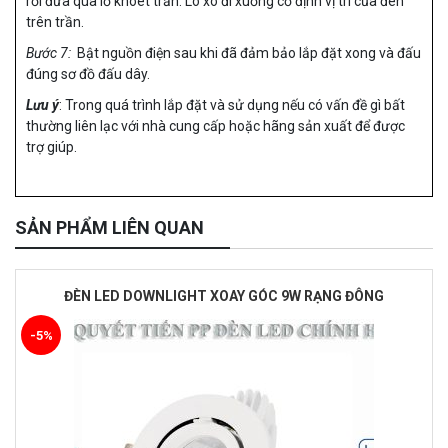
rồi đưa qua lỗ khoét trần. Lò xo đi xuống cố định vị trí của đèn
trên trần.
Bước 7:
Bật nguồn điện sau khi đã đảm bảo lắp đặt xong và đấu
đúng sơ đồ đấu dây.
Lưu ý
: Trong quá trình lắp đặt và sử dụng nếu có vấn đề gì bất
thường liên lạc với nhà cung cấp hoặc hãng sản xuất để được
trợ giúp.
SẢN PHẨM LIÊN QUAN
ĐÈN LED DOWNLIGHT XOAY GÓC 9W RẠNG ĐÔNG
-5%