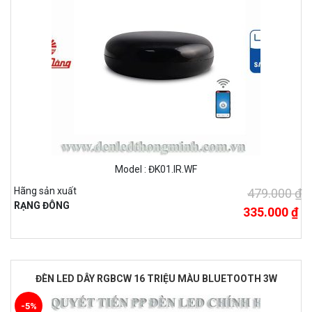
Model : ĐK01.IR.WF
Hãng sản xuất
479.000 ₫
RẠNG ĐÔNG
335.000 ₫
ĐÈN LED DÂY RGBCW 16 TRIỆU MÀU BLUETOOTH 3W
-5%