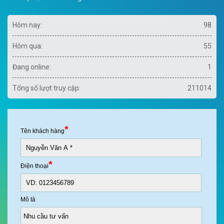
Hôm nay:
98
Hôm qua:
55
Đang online:
1
Tổng số lượt truy cập:
211014