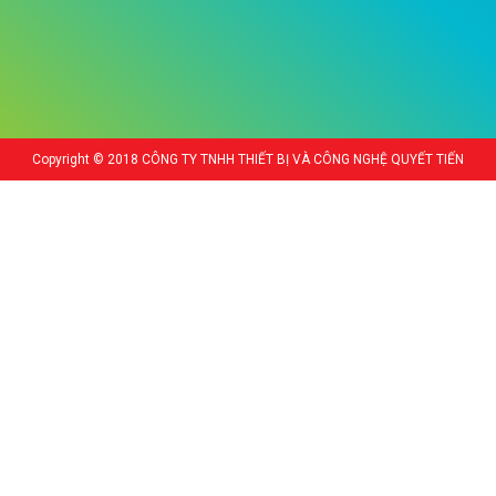
Copyright © 2018 CÔNG TY TNHH THIẾT BỊ VÀ CÔNG NGHỆ QUYẾT TIẾN