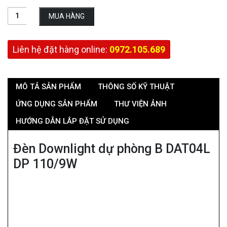
MUA HÀNG
Liên hệ đặt hàng online:
0972.105.689
MÔ TẢ SẢN PHẨM
THÔNG SỐ KỸ THUẬT
ỨNG DỤNG SẢN PHẨM
THƯ VIỆN ẢNH
HƯỚNG DẪN LẮP ĐẶT SỬ DỤNG
Đèn Downlight dự phòng B DAT04L
DP 110/9W