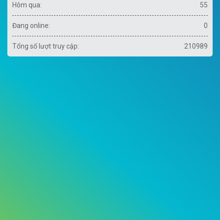
Hôm qua:
55
Đang online:
0
Tổng số lượt truy cập:
210989