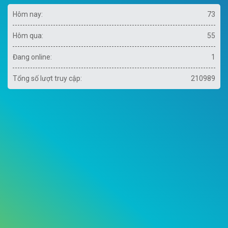
Hôm nay:
73
Hôm qua:
55
Đang online:
1
Tổng số lượt truy cập:
210989