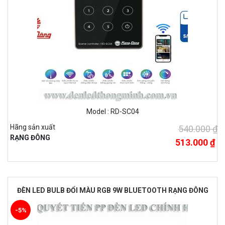
Model : RD-SC04
Hãng sản xuất
540.000 ₫
RẠNG ĐÔNG
513.000 ₫
ĐÈN LED BULB ĐỔI MÀU RGB 9W BLUETOOTH RẠNG ĐÔNG
-5%