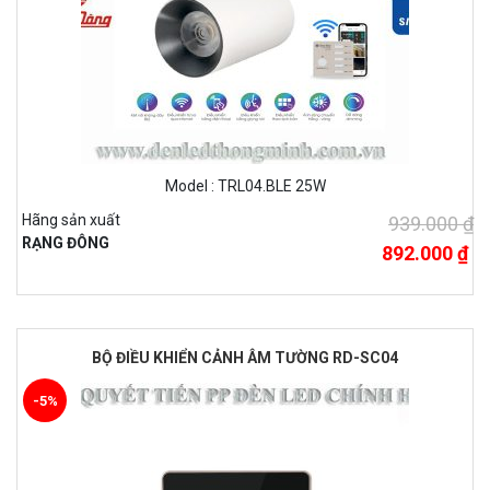
Model : TRL04.BLE 25W
Hãng sản xuất
939.000 ₫
RẠNG ĐÔNG
892.000 ₫
BỘ ĐIỀU KHIỂN CẢNH ÂM TƯỜNG RD-SC04
-5%