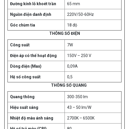
Đường kính lỗ khoét trần
65 mm
Nguồn điện danh định
220V/50-60Hz
Góc chùm tia
18 độ
THÔNG SỐ ĐIỆN
Công suất
7W
Điện áp có thể hoạt động
150V – 250 V
Dòng điện (Max)
0,09A
Hệ số công suất
0,5
THÔNG SỐ QUANG
Quang thông
300-350 lm
Hiệu suất sáng
43 – 50 lm/W
Nhiệt độ màu ánh sáng
2700K – 6500K
Hệ số trả màu (CRI)
80