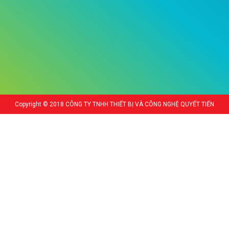
Copyright © 2018 CÔNG TY TNHH THIẾT BỊ VÀ CÔNG NGHỆ QUYẾT TIẾN