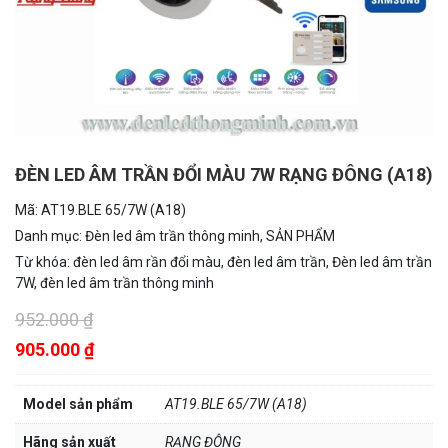
ĐÈN LED ÂM TRẦN ĐỔI MÀU 7W RẠNG ĐÔNG (A18)
Mã:
AT19.BLE 65/7W (A18)
Danh mục:
Đèn led âm trần thông minh
,
SẢN PHẨM
Từ khóa:
đèn led âm rần đổi màu
,
đèn led âm trần
,
Đèn led âm trần
7W
,
đèn led âm trần thông minh
952.000 ₫
905.000 ₫
Model sản phẩm
AT19.BLE 65/7W (A18)
Hãng sản xuất
RẠNG ĐÔNG