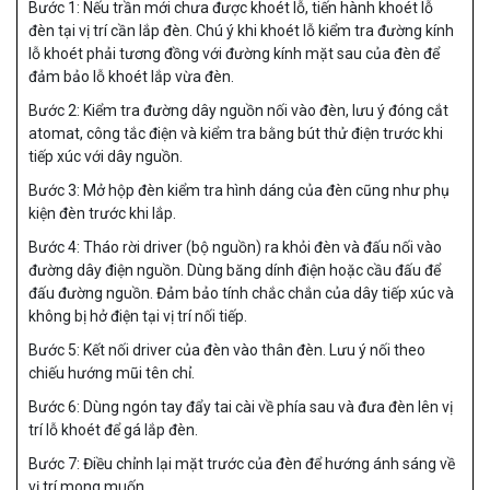
Bước 1: Nếu trần mới chưa được khoét lỗ, tiến hành khoét lỗ
đèn tại vị trí cần lắp đèn. Chú ý khi khoét lỗ kiểm tra đường kính
lỗ khoét phải tương đồng với đường kính mặt sau của đèn để
đảm bảo lỗ khoét lắp vừa đèn.
Bước 2: Kiểm tra đường dây nguồn nối vào đèn, lưu ý đóng cắt
atomat, công tắc điện và kiểm tra bằng bút thử điện trước khi
tiếp xúc với dây nguồn.
Bước 3: Mở hộp đèn kiểm tra hình dáng của đèn cũng như phụ
kiện đèn trước khi lắp.
Bước 4: Tháo rời driver (bộ nguồn) ra khỏi đèn và đấu nối vào
đường dây điện nguồn. Dùng băng dính điện hoặc cầu đấu để
đấu đường nguồn. Đảm bảo tính chắc chắn của dây tiếp xúc và
không bị hở điện tại vị trí nối tiếp.
Bước 5: Kết nối driver của đèn vào thân đèn. Lưu ý nối theo
chiếu hướng mũi tên chỉ.
Bước 6: Dùng ngón tay đẩy tai cài về phía sau và đưa đèn lên vị
trí lỗ khoét để gá lắp đèn.
Bước 7: Điều chỉnh lại mặt trước của đèn để hướng ánh sáng về
vị trí mong muốn.