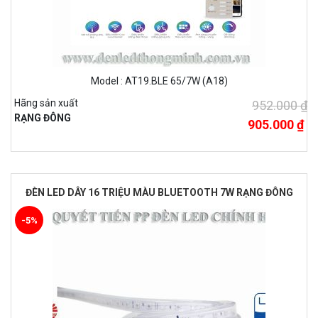
Model : AT19.BLE 65/7W (A18)
Hãng sản xuất
952.000 ₫
RẠNG ĐÔNG
905.000 ₫
ĐÈN LED DÂY 16 TRIỆU MÀU BLUETOOTH 7W RẠNG ĐÔNG
-5%