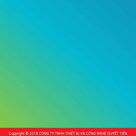
Copyright © 2018 CÔNG TY TNHH THIẾT BỊ VÀ CÔNG NGHỆ QUYẾT TIẾN