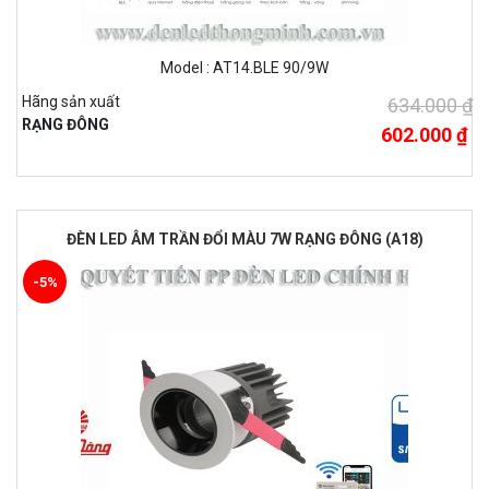
Model : AT14.BLE 90/9W
Hãng sản xuất
634.000 ₫
RẠNG ĐÔNG
602.000 ₫
ĐÈN LED ÂM TRẦN ĐỔI MÀU 7W RẠNG ĐÔNG (A18)
-5%