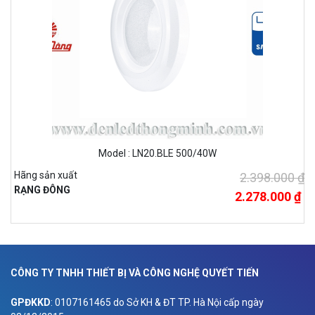
Model : LN20.BLE 500/40W
Hãng sản xuất
2.398.000 ₫
RẠNG ĐÔNG
2.278.000 ₫
CÔNG TY TNHH THIẾT BỊ VÀ CÔNG NGHỆ QUYẾT TIẾN
GPĐKKD
: 0107161465 do Sở KH & ĐT TP. Hà Nội cấp ngày