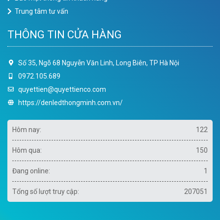
Trung tâm tư vấn
THÔNG TIN CỬA HÀNG
Số 35, Ngõ 68 Nguyễn Văn Linh, Long Biên, TP Hà Nội
0972.105.689
quyettien@quyettienco.com
https://denledthongminh.com.vn/
Hôm nay:
122
Hôm qua:
150
Đang online:
1
Tổng số lượt truy cập:
207051