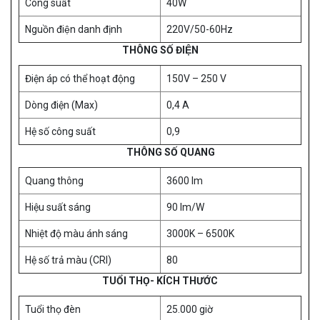
Công suất
40W
Nguồn điện danh định
220V/50-60Hz
THÔNG SỐ ĐIỆN
Điện áp có thể hoạt động
150V – 250 V
Dòng điện (Max)
0,4 A
Hệ số công suất
0,9
THÔNG SỐ QUANG
Quang thông
3600 lm
Hiệu suất sáng
90 lm/W
Nhiệt độ màu ánh sáng
3000K – 6500K
Hệ số trả màu (CRI)
80
TUỔI THỌ- KÍCH THƯỚC
Tuổi thọ đèn
25.000 giờ