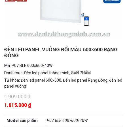
ĐÈN LED PANEL VUÔNG ĐỔI MÀU 600×600 RẠNG
ĐÔNG
Mã:
P07.BLE 600x600/40W
Danh mục:
Đèn led panel thông minh
,
SẢN PHẨM
Từ khóa:
Đèn led panel 600x600
,
Đèn led panel Rạng Đông
,
đèn led
panel vuông
1.909.000 ₫
1.815.000 ₫
Model sản phẩm
P07.BLE 600×600/40W