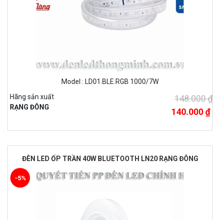
Model : LD01.BLE.RGB 1000/7W
Hãng sản xuất
148.000 ₫
RẠNG ĐÔNG
140.000 ₫
ĐÈN LED ỐP TRẦN 40W BLUETOOTH LN20 RẠNG ĐÔNG
-5%