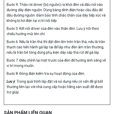
Bước 4: Tháo rời driver (bộ nguồn) ra khỏi đèn và đấu nối vào
đường dây điện nguồn. Dùng băng dính điện hoặc cầu đấu để
đấu đường nguồn. Đảm bảo tính chắc chắn của dây tiếp xúc và
không bị hở điện tại vị trí nối tiếp.
Bước 5: Kết nối driver của đèn vào thân đèn. Lưu ý nối theo
chiếu hướng mũi tên chỉ.
Bước 6: Nếu là trần thả thì đặt đèn lên trên trần thả, nếu là trần
thạch cao tiến hành gá lắp tai để lắp như đèn âm trần thường,
nếu là trần bê tông dùng phụ kiện dây cáp thả rút để gá lắp.
Bước 7: Điều chỉnh lại mặt trước của đèn để hướng ánh sáng về
vị trí mong muốn.
Bước 8: Đóng điện kiểm tra sự hoạt động của đèn.
Lưu ý
: Trong quá trình lắp đặt và sử dụng nếu có vấn đề gì bất
thường liên lạc với nhà cung cấp hoặc hãng sản xuất để được
trợ giúp.
SẢN PHẨM LIÊN QUAN