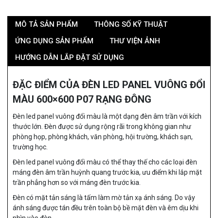
MÔ TẢ SẢN PHẨM
THÔNG SỐ KỸ THUẬT
ỨNG DỤNG SẢN PHẨM
THƯ VIỆN ẢNH
HƯỚNG DẪN LẮP ĐẶT SỬ DỤNG
ĐẶC ĐIỂM CỦA ĐÈN LED PANEL VUÔNG ĐỔI
MÀU 600×600 P07 RẠNG ĐÔNG
Đèn led panel vuông đổi màu
là một dạng đèn âm trần với kích
thước lớn. Đèn được sử dụng rộng rãi trong không gian như
phòng họp, phòng khách, văn phòng, hội trường, khách sạn,
trường học.
Đèn led panel vuông đổi màu
có thể thay thế cho các loại đèn
máng đèn âm trần huỳnh quang trước kia, ưu điểm khi lắp mặt
trần phẳng hơn so với máng đèn trước kia.
Đèn có mặt tản sáng là tấm làm mờ tản xạ ánh sáng. Do vậy
ánh sáng được tán đều trên toàn bộ bề mặt đèn và êm dịu khi
nhìn vào đèn.