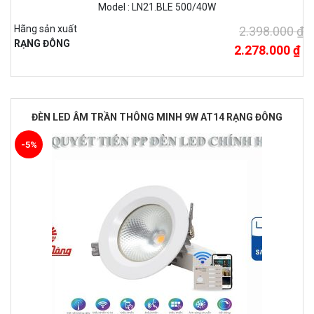
Model : LN21.BLE 500/40W
Hãng sản xuất
2.398.000 ₫
RẠNG ĐÔNG
2.278.000 ₫
ĐÈN LED ÂM TRẦN THÔNG MINH 9W AT14 RẠNG ĐÔNG
-5%