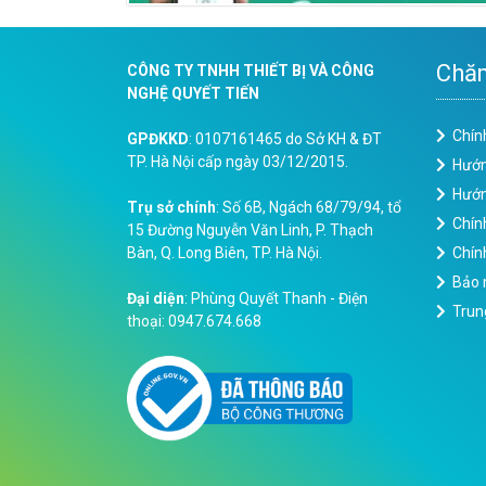
Chăm
CÔNG TY TNHH THIẾT BỊ VÀ CÔNG
NGHỆ QUYẾT TIẾN
Chín
GPĐKKD
: 0107161465 do Sở KH & ĐT
TP. Hà Nội cấp ngày 03/12/2015.
Hướn
Hướn
Trụ sở chính
: Số 6B, Ngách 68/79/94, tổ
Chín
15 Đường Nguyễn Văn Linh, P. Thạch
Bàn, Q. Long Biên, TP. Hà Nội.
Chính
Bảo 
Đại diện
: Phùng Quyết Thanh - Điện
Trun
thoại: 0947.674.668