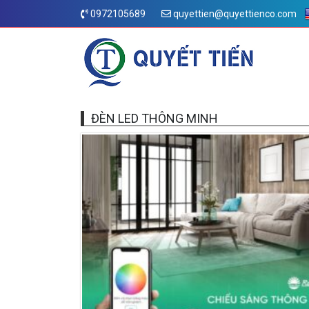
0972105689
quyettien@quyettienco.com
ĐÈN LED THÔNG MINH​