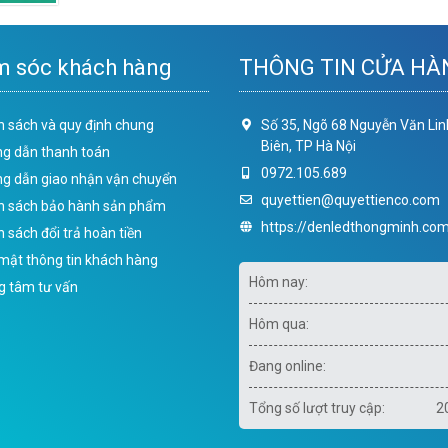
 sóc khách hàng
THÔNG TIN CỬA HÀ
h sách và quy định chung
Số 35, Ngõ 68 Nguyễn Văn Lin
Biên, TP Hà Nội
g dẫn thanh toán
0972.105.689
g dẫn giao nhận vận chuyển
quyettien@quyettienco.com
h sách bảo hành sản phẩm
https://denledthongminh.com
 sách đổi trả hoàn tiền
mật thông tin khách hàng
Hôm nay:
g tâm tư vấn
Hôm qua:
Đang online:
Tổng số lượt truy cập:
2