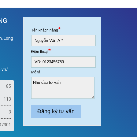
NG
h, Long
.vn/
85
113
3
07301