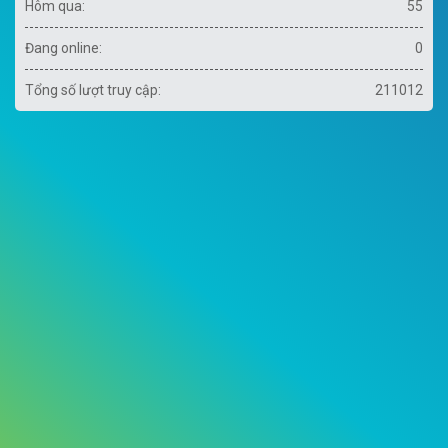
Hôm qua:
55
Đang online:
0
Tổng số lượt truy cập:
211012