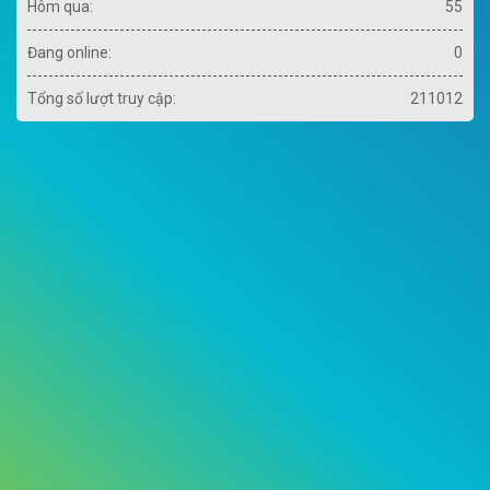
Hôm qua:
55
Đang online:
0
Tổng số lượt truy cập:
211012