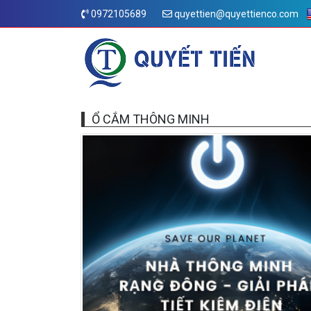
0972105689
quyettien@quyettienco.com
Ổ CẮM THÔNG MINH