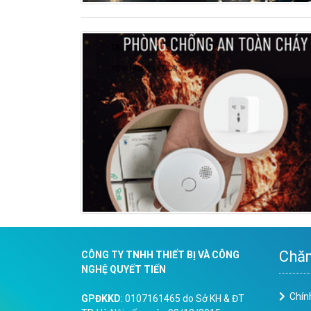
Chăm
CÔNG TY TNHH THIẾT BỊ VÀ CÔNG
NGHỆ QUYẾT TIẾN
Chín
GPĐKKD
: 0107161465 do Sở KH & ĐT