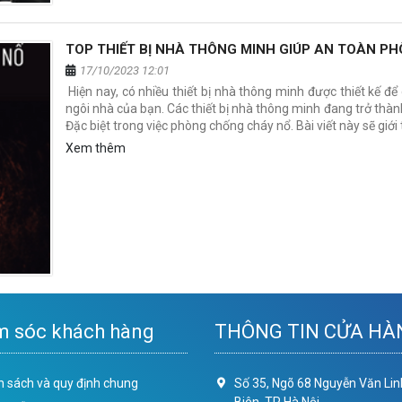
TOP THIẾT BỊ NHÀ THÔNG MINH GIÚP AN TOÀN P
17/10/2023 12:01
Hiện nay, có nhiều thiết bị nhà thông minh được thiết kế đ
ngôi nhà của bạn. Các thiết bị nhà thông minh đang trở thà
Đặc biệt trong việc phòng chống cháy nổ. Bài viết này sẽ giới 
Xem thêm
 sóc khách hàng
THÔNG TIN CỬA HÀ
h sách và quy định chung
Số 35, Ngõ 68 Nguyễn Văn Lin
Biên, TP Hà Nội