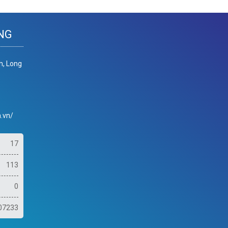
NG
h, Long
.vn/
17
113
0
07233