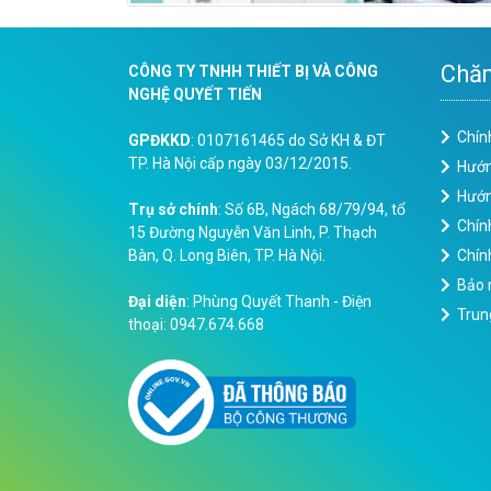
Chăm
CÔNG TY TNHH THIẾT BỊ VÀ CÔNG
NGHỆ QUYẾT TIẾN
Chín
GPĐKKD
: 0107161465 do Sở KH & ĐT
TP. Hà Nội cấp ngày 03/12/2015.
Hướn
Hướn
Trụ sở chính
: Số 6B, Ngách 68/79/94, tổ
Chín
15 Đường Nguyễn Văn Linh, P. Thạch
Bàn, Q. Long Biên, TP. Hà Nội.
Chính
Bảo 
Đại diện
: Phùng Quyết Thanh - Điện
Trun
thoại: 0947.674.668