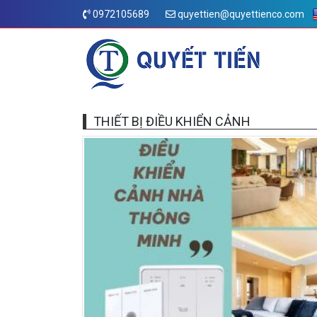
0972105689
quyettien@quyettienco.com
THIẾT BỊ ĐIỀU KHIỂN CẢNH