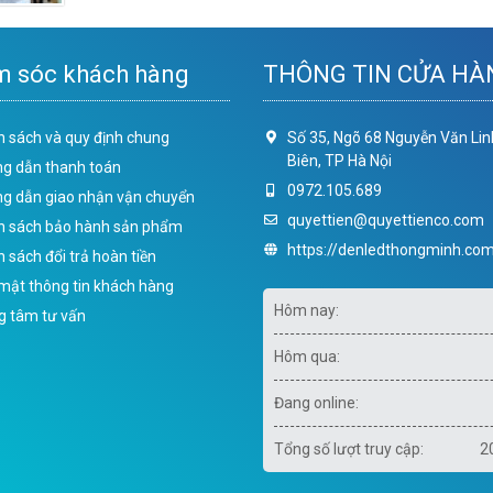
 sóc khách hàng
THÔNG TIN CỬA HÀ
h sách và quy định chung
Số 35, Ngõ 68 Nguyễn Văn Lin
Biên, TP Hà Nội
g dẫn thanh toán
0972.105.689
g dẫn giao nhận vận chuyển
quyettien@quyettienco.com
h sách bảo hành sản phẩm
https://denledthongminh.com
 sách đổi trả hoàn tiền
mật thông tin khách hàng
Hôm nay:
g tâm tư vấn
Hôm qua:
Đang online:
Tổng số lượt truy cập:
2