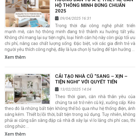
HỘ THÔNG MINH ĐÚNG CHUẨN
2025
09/04/2025 16:31
Trong thời đại công nghệ phát triển
mạnh mẽ, căn hộ thông minh đang trở thành xu hướng tất yếu.
Không chỉ mang lại sự tiện nghi, loại hình căn hộ này còn giúp tối ưu
chi phí, nâng cao chất lượng sống. Đặc biệt, với các gia đình trẻ và
người yêu thích công nghệ, đây là lựa chọn lý tưởng để tận hưởng …
Xem thêm
CẢI TẠO NHÀ CŨ “SANG – XỊN –
TIỆN NGHI” VỚI QUYẾT TIẾN
13/02/2025 14:04
Theo thời gian, căn nhà thân yêu của
chúng ta sẽ trở nên cũ kỹ, xuống cấp. Kéo
theo đó là những bất tiện không thể bỏ qua như hệ thống điện, ánh
sáng kém. Thiết bị lỗi thời, bất tiện trong sử dụng. Tuy nhiên, không
phải ai cũng sẵn sàng đập cả nhà đi xây lại vì lo lắng chi phí cao, thi
công phức …
Xem thêm