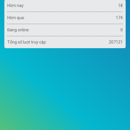
Hôm nay:
18
Hôm qua:
174
Đang online:
0
Tổng số lượt truy cập:
207121