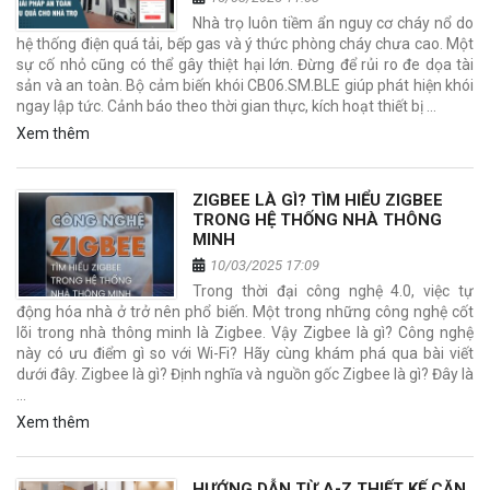
Nhà trọ luôn tiềm ẩn nguy cơ cháy nổ do
hệ thống điện quá tải, bếp gas và ý thức phòng cháy chưa cao. Một
sự cố nhỏ cũng có thể gây thiệt hại lớn. Đừng để rủi ro đe dọa tài
sản và an toàn. Bộ cảm biến khói CB06.SM.BLE giúp phát hiện khói
ngay lập tức. Cảnh báo theo thời gian thực, kích hoạt thiết bị …
Xem thêm
ZIGBEE LÀ GÌ? TÌM HIỂU ZIGBEE
TRONG HỆ THỐNG NHÀ THÔNG
MINH
10/03/2025 17:09
Trong thời đại công nghệ 4.0, việc tự
động hóa nhà ở trở nên phổ biến. Một trong những công nghệ cốt
lõi trong nhà thông minh là Zigbee. Vậy Zigbee là gì? Công nghệ
này có ưu điểm gì so với Wi-Fi? Hãy cùng khám phá qua bài viết
dưới đây. Zigbee là gì? Định nghĩa và nguồn gốc Zigbee là gì? Đây là
…
Xem thêm
HƯỚNG DẪN TỪ A-Z THIẾT KẾ CĂN