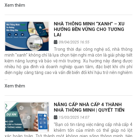
Xem thêm
NHÀ THÔNG MINH “XANH” – XU
HƯỚNG BỀN VỮNG CHO TƯƠNG
LAI
09/04/2025 16:55
Trong thời đại công nghệ số, nhà thông
minh "xanh" không chỉ là lựa chọn tiện nghi mà còn là giải pháp tiết
kiệm năng lượng và bảo vệ môi trường. Xu hướng này đang được
nhiều hộ gia đình và doanh nghiệp quan tâm, đặc biệt khi chi phí
điện ngày càng tăng cao và vấn đề biến đổi khí hậu trở nên nghiêm
…
Xem thêm
NÂNG CẤP NHÀ CẤP 4 THÀNH
NHÀ THÔNG MINH | QUYẾT TIẾN
15/03/2025 14:07
"Bạn có tin rằng việc nâng cấp nhà cấp 4
khiêm tốn của mình có thể giúp nó lột
xác hoàn toàn. Trở thành một không gian sống thông minh, tiện