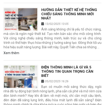
HƯỚNG DẪN THIẾT KẾ HỆ THỐNG
CHIẾU SÁNG THÔNG MINH MỚI
NHẤT
13/02/2025 13:05
Ánh sáng không chỉ là yếu tố chức năng,
mà còn là ngôn ngữ thiết kế. Tạo nên bản sắc cho mỗi công trình.
Với công nghệ chiếu sáng thông minh, kiến trúc sư và chủ công
trình có thể hiện thực hóa những ý tưởng sáng tạo. Đồng thời tối ưu
hóa hiệu suất năng lượng. Bài viết này, Quyết Tiến chia sẻ những …
Xem thêm
ĐIỆN THÔNG MINH LÀ GÌ VÀ 5
THÔNG TIN QUAN TRỌNG CẦN
BIẾT
05/02/2025 16:26
Bạn có muốn mỗi sáng thức dậy, ngôi
nhà đã tự động bật bình nóng lạnh, pha sẵn cà phê và mở rèm cửa
đón bình minh? Hay khi đi làm về mệt mỏi, chỉ cần một câu lệnh,
đèn điện đã sáng lung linh, điều hòa mát lạnh đã sẵn sàng? Điện
thông minh chính là chìa khóa mở ra cuộc sống tiện nghi và hiện đại