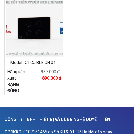
Model : CTCU.BLE CN.04T
Hãng sản
937.000 ₫
xuất
890.000 ₫
RẠNG
ĐÔNG
CÔNG TY TNHH THIẾT BỊ VÀ CÔNG NGHỆ QUYẾT TIẾN
GPĐKKD
: 0107161465 do Sở KH & ĐT TP. Hà Nội cấp ngày