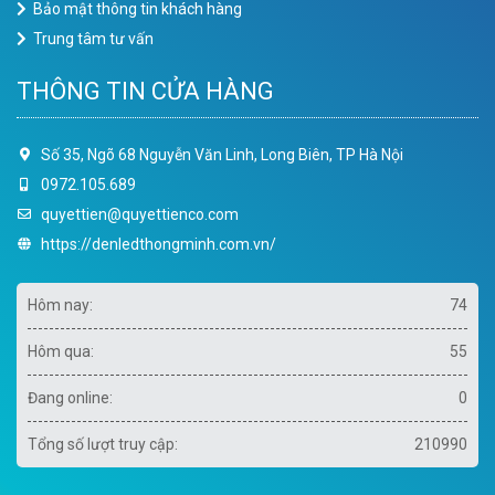
Bảo mật thông tin khách hàng
Trung tâm tư vấn
THÔNG TIN CỬA HÀNG
Số 35, Ngõ 68 Nguyễn Văn Linh, Long Biên, TP Hà Nội
0972.105.689
quyettien@quyettienco.com
https://denledthongminh.com.vn/
Hôm nay:
74
Hôm qua:
55
Đang online:
0
Tổng số lượt truy cập:
210990