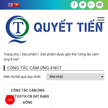
Trang chủ
/
Sản phẩm
/ Sản phẩm được gắn thẻ “công tắc cảm
ứng 4 nút”
CÔNG TẮC CẢM ỨNG 4 NÚT
Hiển thị kết quả duy nhất
CÔNG TẮC CẢM ỨNG
BLUETOOTH CN.04T RẠNG
-5%
ĐÔNG