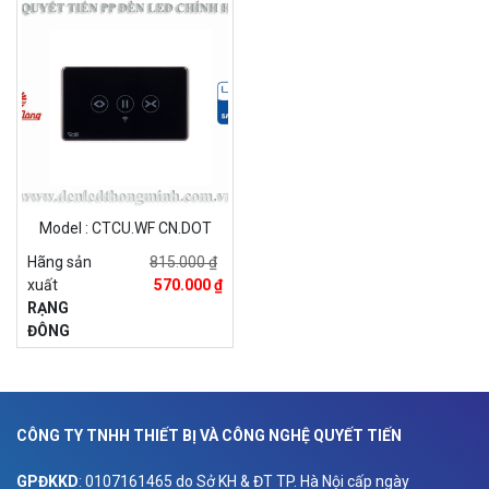
Model : CTCU.WF CN.DOT
Hãng sản
815.000 ₫
xuất
570.000 ₫
RẠNG
ĐÔNG
CÔNG TY TNHH THIẾT BỊ VÀ CÔNG NGHỆ QUYẾT TIẾN
GPĐKKD
: 0107161465 do Sở KH & ĐT TP. Hà Nội cấp ngày