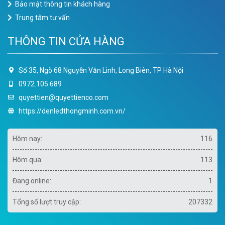
Bảo mật thông tin khách hàng
Trung tâm tư vấn
THÔNG TIN CỬA HÀNG
Số 35, Ngõ 68 Nguyễn Văn Linh, Long Biên, TP Hà Nội
0972.105.689
quyettien@quyettienco.com
https://denledthongminh.com.vn/
Hôm nay:
116
Hôm qua:
113
Đang online:
1
Tổng số lượt truy cập:
207332