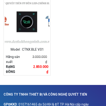
Model : CTNX.BLE V.01
Hãng sản
3.000.000
xuất
₫
RẠNG
2.850.000
ĐÔNG
₫
CÔNG TY TNHH THIẾT BỊ VÀ CÔNG NGHỆ QUYẾT TIẾN
GPĐKKD
: 0107161465 do Sở KH & ĐT TP. Hà Nội cấp ngày