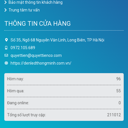
Bảo mật thông tin khách hàng
Trung tâm tư vấn
THÔNG TIN CỬA HÀNG
Số 35, Ngõ 68 Nguyễn Văn Linh, Long Biên, TP Hà Nội
0972.105.689
quyettien@quyettienco.com
https://denledthongminh.com.vn/
Hôm nay:
96
Hôm qua:
55
Đang online:
0
Tổng số lượt truy cập:
211012