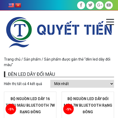
Trang chủ
/
Sản phẩm
/ Sản phẩm được gắn thẻ “đèn led dây đổi
màu”
ĐÈN LED DÂY ĐỔI MÀU
Hiển thị tất cả 4 kết quả
BỘ NGUỒN LED DÂY 16
BỘ NGUỒN LED DÂY ĐỔI
TRIỆU MÀU BLUETOOTH 7W
MÀU 7W BLUETOOTH RẠNG
-5%
-5%
RẠNG ĐÔNG
ĐÔNG