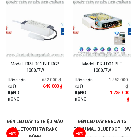
Model : DR-LD01.BLE.RGB
Model : DR-LD01.BLE
1000/7W
1000/7W
Hãng sản
682.000 ₫
Hãng sản
1.353.000
xuất
648.000 ₫
xuất
₫
RẠNG
RẠNG
1.285.000
ĐÔNG
ĐÔNG
₫
ĐÈN LED DÂY 16 TRIỆU MÀU
ĐÈN LED DÂY RGBCW 16
BLUETOOTH 7W RẠNG
TRIỆU MÀU BLUETOOTH 3W
-5%
-5%
ĐÔNG