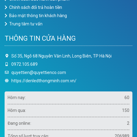
Chính sách đổi trả hoàn tiền
Bảo mật thông tin khách hàng
Trung tâm tư vấn
THÔNG TIN CỬA HÀNG
Số 35, Ngõ 68 Nguyễn Văn Linh, Long Biên, TP Hà Nội
0972.105.689
quyettien@quyettienco.com
https://denledthongminh.com.vn/
Hôm nay:
60
Hôm qua:
150
Đang online:
2
Tổng số lượt truy cập:
206989