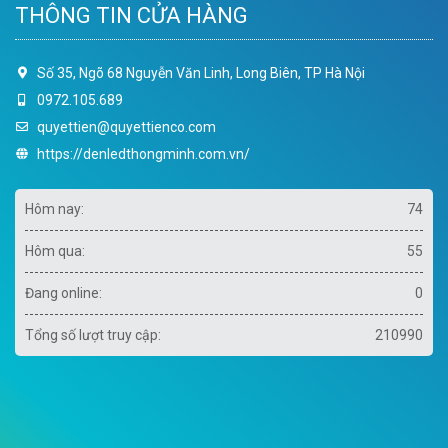
THÔNG TIN CỬA HÀNG
Số 35, Ngõ 68 Nguyễn Văn Linh, Long Biên, TP Hà Nội
0972.105.689
quyettien@quyettienco.com
https://denledthongminh.com.vn/
Hôm nay:
74
Hôm qua:
55
Đang online:
0
Tổng số lượt truy cập:
210990