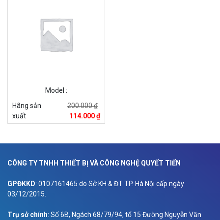
Model :
Hãng sản
200.000 ₫
xuất
114.000 ₫
CÔNG TY TNHH THIẾT BỊ VÀ CÔNG NGHỆ QUYẾT TIẾN
GPĐKKD
: 0107161465 do Sở KH & ĐT TP. Hà Nội cấp ngày
03/12/2015.
Trụ sở chính
: Số 6B, Ngách 68/79/94, tổ 15 Đường Nguyễn Văn