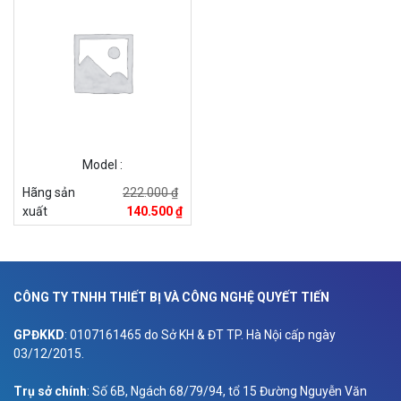
Model :
Hãng sản
222.000 ₫
xuất
140.500 ₫
CÔNG TY TNHH THIẾT BỊ VÀ CÔNG NGHỆ QUYẾT TIẾN
GPĐKKD
: 0107161465 do Sở KH & ĐT TP. Hà Nội cấp ngày
03/12/2015.
Trụ sở chính
: Số 6B, Ngách 68/79/94, tổ 15 Đường Nguyễn Văn