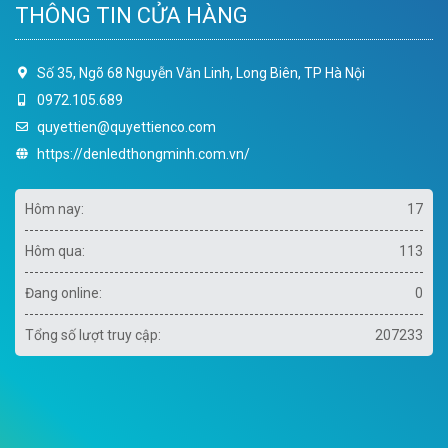
THÔNG TIN CỬA HÀNG
Số 35, Ngõ 68 Nguyễn Văn Linh, Long Biên, TP Hà Nội
0972.105.689
quyettien@quyettienco.com
https://denledthongminh.com.vn/
Hôm nay:
17
Hôm qua:
113
Đang online:
0
Tổng số lượt truy cập:
207233