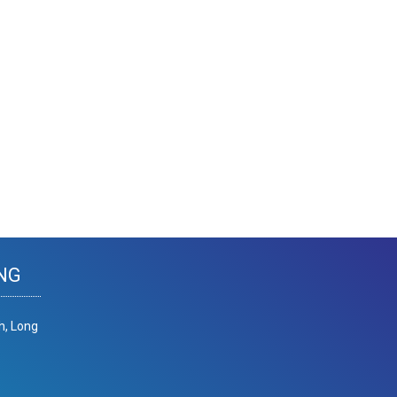
NG
h, Long