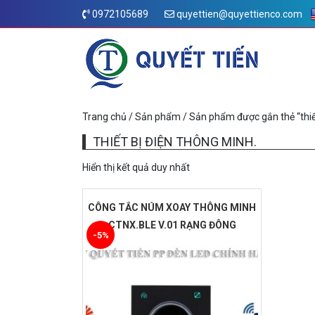
0972105689
quyettien@quyettienco.com
Trang chủ
/
Sản phẩm
/ Sản phẩm được gắn thẻ “thiết
THIẾT BỊ ĐIỆN THÔNG MINH.
Hiển thị kết quả duy nhất
CÔNG TẮC NÚM XOAY THÔNG MINH
CTNX.BLE V.01 RẠNG ĐÔNG
-5%