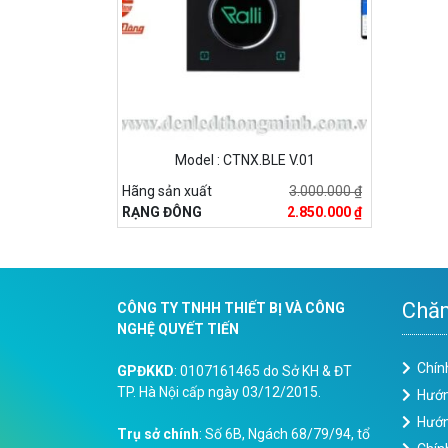
Model : CTNX.BLE V.01
Hãng sản xuất
3.000.000 ₫
RẠNG ĐÔNG
2.850.000 ₫
Chăm
CÔNG TY TNHH THIẾT BỊ VÀ CÔNG
NGHỆ QUYẾT TIẾN
Chín
GPĐKKD
: 0107161465 do Sở KH & ĐT
TP. Hà Nội cấp ngày 03/12/2015.
Hướn
Hướn
Trụ sở chính
: Số 6B, Ngách 68/79/94, tổ