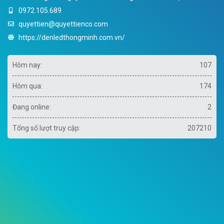
0972.105.689
quyettien@quyettienco.com
https://denledthongminh.com.vn/
Hôm nay:
107
Hôm qua:
174
Đang online:
2
Tổng số lượt truy cập:
207210