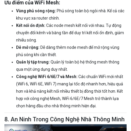
Ưu điểm của WiFi Mesh:
Vùng phủ sóng rộng:
Phủ sóng toàn bộ ngôi nhà. Kể cả các
khu vực xa router chính.
Kết nối ổn định:
Các node mesh kết nối với nhau. Tự động
chuyển đổi kênh và băng tần để duy trì kết nối ổn định, giảm
nhiễu sóng.
Dễ mở rộng:
Dễ dàng thêm node mesh để mở rộng vùng
phủ sóng khi cần thiết.
Quản lý tập trung:
Quản lý toàn bộ hệ thống mesh thông
qua một ứng dụng duy nhất.
Công nghệ WiFi 6/6E/7 và Mesh:
Các chuẩn WiFi mới nhất
(WiFi 6, WiFi 6E, WiFi 7) mang lại tốc độ nhanh hơn, hiệu quả
hơn và khả năng kết nối nhiều thiết bị đồng thời tốt hơn. Kết
hợp với công nghệ Mesh, WiFi 6/6E/7 Mesh trở thành lựa
chọn hàng đầu cho nhà thông minh hiện đại.
8. An Ninh Trong Công Nghệ Nhà Thông Minh