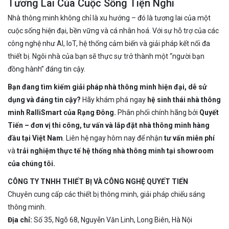
Tương Lai Của Cuộc Sống Tiện Nghi
Nhà thông minh không chỉ là xu hướng – đó là tương lai của một
cuộc sống hiện đại, bền vững và cá nhân hoá. Với sự hỗ trợ của các
công nghệ như AI, IoT, hệ thống cảm biến và giải pháp kết nối đa
thiết bị. Ngôi nhà của bạn sẽ thực sự trở thành một “người bạn
đồng hành” đáng tin cậy.
Bạn đang tìm kiếm giải pháp nhà thông minh hiện đại, dễ sử
dụng và đáng tin cậy?
Hãy khám phá ngay
hệ sinh thái nhà thông
minh RalliSmart của Rạng Đông.
Phân phối chính hãng bởi
Quyết
Tiến – đơn vị thi công, tư vấn và lắp đặt nhà thông minh hàng
đầu tại Việt Nam
. Liên hệ ngay hôm nay để nhận
tư vấn miễn phí
và
trải nghiệm thực tế hệ thống nhà thông minh tại showroom
của chúng tôi.
CÔNG TY TNHH THIẾT BỊ VÀ CÔNG NGHỆ QUYẾT TIẾN
Chuyên cung cấp các thiết bị thông minh, giải pháp chiếu sáng
thông minh.
Địa chỉ:
Số 35, Ngõ 68, Nguyễn Văn Linh, Long Biên, Hà Nội