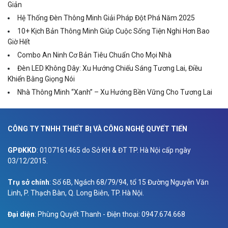
Giản
Hệ Thống Đèn Thông Minh Giải Pháp Đột Phá Năm 2025
10+ Kịch Bản Thông Minh Giúp Cuộc Sống Tiện Nghi Hơn Bao
Giờ Hết
Combo An Ninh Cơ Bản Tiêu Chuẩn Cho Mọi Nhà
Đèn LED Không Dây: Xu Hướng Chiếu Sáng Tương Lai, Điều
Khiển Bằng Giọng Nói
Nhà Thông Minh “Xanh” – Xu Hướng Bền Vững Cho Tương Lai
CÔNG TY TNHH THIẾT BỊ VÀ CÔNG NGHỆ QUYẾT TIẾN
GPĐKKD
: 0107161465 do Sở KH & ĐT TP. Hà Nội cấp ngày
03/12/2015.
Trụ sở chính
: Số 6B, Ngách 68/79/94, tổ 15 Đường Nguyễn Văn
Linh, P. Thạch Bàn, Q. Long Biên, TP. Hà Nội.
Đại diện
: Phùng Quyết Thanh - Điện thoại: 0947.674.668