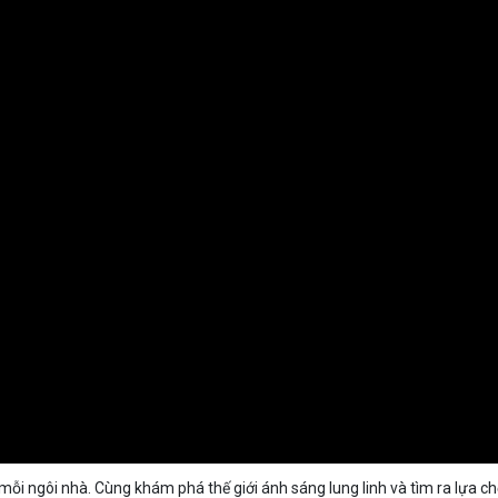
 mỗi ngôi nhà. Cùng khám phá thế giới ánh sáng lung linh và tìm ra lựa c