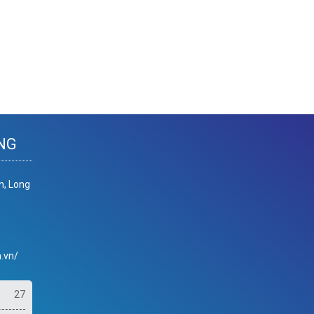
NG
h, Long
.vn/
27