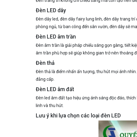
Đèn trang trí không chỉ chiếu sáng mà còn tạo nên đ
Đèn LED dây
Đèn dây led, đèn dây fairy lung linh, đèn dây trang t
phòng ngủ, từ ban công đến sân vườn, đèn dây sẽ man
Đèn LED âm trần
Đèn âm trần là giải pháp chiếu sáng gọn gàng, tiết ki
âm trần phù hợp sẽ giúp không gian trở nên thoáng đã
Đèn thả
Đèn thả là điểm nhấn ấn tượng, thu hút mọi ánh nhìn.
đẳng cấp.
Đèn LED âm đất
Đèn led âm đất tạo hiệu ứng ánh sáng độc đáo, thích 
linh và thu hút.
Lưu ý khi lựa chọn các loại đèn LED