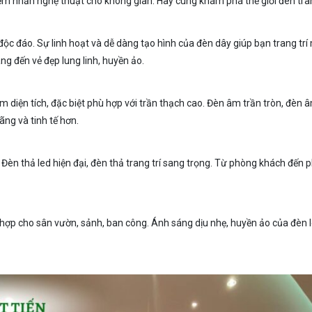
iểm nhấn nghệ thuật cho không gian. Hãy cùng khám phá thế giới đèn tra
rí độc đáo. Sự linh hoạt và dễ dàng tạo hình của đèn dây giúp bạn trang 
g đến vẻ đẹp lung linh, huyền ảo.
ệm diện tích, đặc biệt phù hợp với trần thạch cao. Đèn âm trần tròn, đèn
ng và tinh tế hơn.
 Đèn thả led hiện đại, đèn thả trang trí sang trọng. Từ phòng khách đến
hợp cho sân vườn, sảnh, ban công. Ánh sáng dịu nhẹ, huyền ảo của đèn le