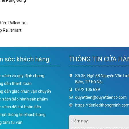
home Rạng Đông
 tâm Rallismart
 Rallismart
 sóc khách hàng
THÔNG TIN CỬA HÀ
h sách và quy định chung
Số 35, Ngõ 68 Nguyễn Văn Lin
Biên, TP Hà Nội
g dẫn thanh toán
0972.105.689
g dẫn giao nhận vận chuyển
quyettien@quyettienco.com
h sách bảo hành sản phẩm
https://denledthongminh.com
 sách đổi trả hoàn tiền
mật thông tin khách hàng
Hôm nay:
g tâm tư vấn