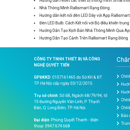
Hướng dẫn reset các thiết bị thông minh Smart
Nhà Thông Minh Rallismart Rạng Đông
Hướng dẫn kết nối đèn LED Dây với App Rallismart
Đèn LED Bulb: Cách Kết nối với Bộ điều khiển trung
Hướng Dẫn Tạo Kịch Bản Nhà Thông Minh Qua App
Hướng Dẫn Tạo Cảnh Trên Rallismart Rạng Đông
Chăm
CÔNG TY TNHH THIẾT BỊ VÀ CÔNG
NGHỆ QUYẾT TIẾN
Chín
GPĐKKD
: 0107161465 do Sở KH & ĐT
TP. Hà Nội cấp ngày 03/12/2015.
Hướn
Hướn
Trụ sở chính
: Số 6B, Ngách 68/79/94, tổ
Chín
15 Đường Nguyễn Văn Linh, P. Thạch
Bàn, Q. Long Biên, TP. Hà Nội.
Chính
Bảo 
Đại diện
: Phùng Quyết Thanh - Điện
Trun
thoại: 0947.674.668