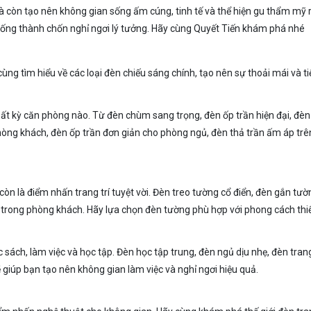
òn tạo nên không gian sống ấm cúng, tinh tế và thể hiện gu thẩm mỹ riê
n sống thành chốn nghỉ ngơi lý tưởng. Hãy cùng Quyết Tiến khám phá nhé
ng tìm hiểu về các loại đèn chiếu sáng chính, tạo nên sự thoải mái và ti
ất kỳ căn phòng nào. Từ đèn chùm sang trọng, đèn ốp trần hiện đại, đèn th
òng khách, đèn ốp trần đơn giản cho phòng ngủ, đèn thả trần ấm áp trê
 là điểm nhấn trang trí tuyệt vời. Đèn treo tường cổ điển, đèn gắn tườn
trong phòng khách. Hãy lựa chọn đèn tường phù hợp với phong cách thiế
sách, làm việc và học tập. Đèn học tập trung, đèn ngủ dịu nhẹ, đèn tran
 giúp bạn tạo nên không gian làm việc và nghỉ ngơi hiệu quả.