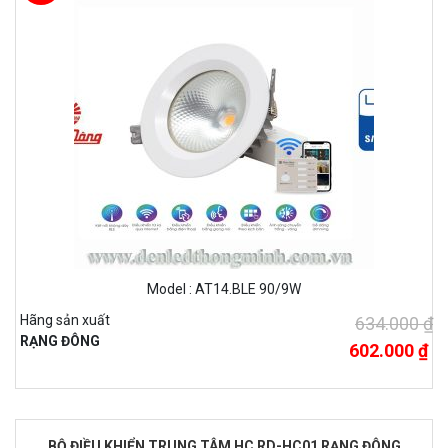
Model : AT14.BLE 90/9W
Hãng sản xuất
634.000 ₫
RẠNG ĐÔNG
602.000 ₫
BỘ ĐIỀU KHIỂN TRUNG TÂM HC RD-HC01 RẠNG ĐÔNG