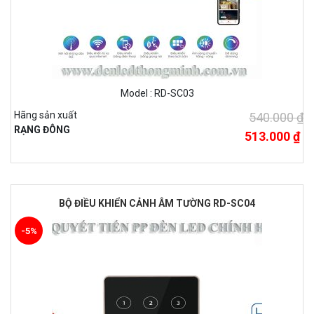
Model : RD-SC03
Hãng sản xuất
540.000 ₫
RẠNG ĐÔNG
513.000 ₫
BỘ ĐIỀU KHIỂN CẢNH ÂM TƯỜNG RD-SC04
-5%