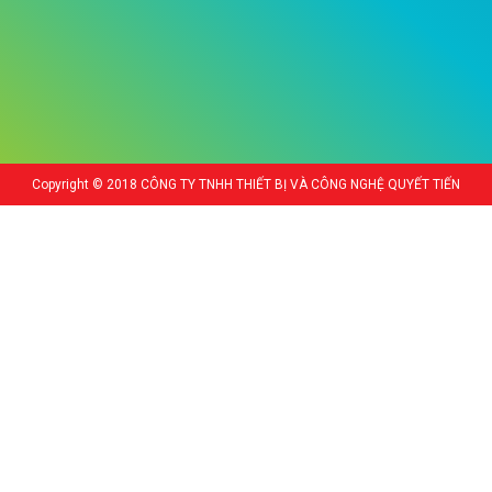
Copyright © 2018 CÔNG TY TNHH THIẾT BỊ VÀ CÔNG NGHỆ QUYẾT TIẾN