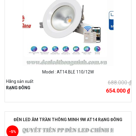
Model : AT14.BLE 110/12W
Hãng sản xuất
688.000 ₫
RẠNG ĐÔNG
654.000 ₫
ĐÈN LED ÂM TRẦN THÔNG MINH 9W AT14 RẠNG ĐÔNG
-5%