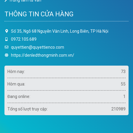
Trung tâm tư vấn
THÔNG TIN CỬA HÀNG
Số 35, Ngõ 68 Nguyễn Văn Linh, Long Biên, TP Hà Nội
0972.105.689
quyettien@quyettienco.com
https://denledthongminh.com.vn/
Hôm nay:
73
Hôm qua:
55
Đang online:
1
Tổng số lượt truy cập:
210989