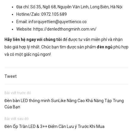
Địa chỉ: Số 35, Ngõ 68, Nguyễn Văn Linh, Long Biên, Hà Nội
Hotline/Zalo: 0972.105.689
Email:
inforquyettien@quyettienco.co
Website:
https://denledthongminh.com.vn/
Hãy liên hệ ngay với chúng tôi
để được tư vấn miễn phí và nhận
báo giá hợp lý nhất. Chúc bạn tìm được sản phẩm
đèn ngủ
phù hợp
và có một giấc ngủ ngon!
Tweet
Bài viết trước đó
Đèn bàn LED thông minh SunLike Nâng Cao Khả Năng Tập Trung
Của Bạn
Bài viết sau đó
Đèn Ốp Trần LED & 3++ Điểm Cần Lưu ý Trước Khi Mua