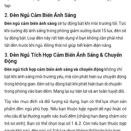
tạp.
2.
Đèn Ngủ Cảm Biến Ánh Sáng
Đèn ngủ cảm biến ánh sáng
sẽ tự động bật khi môi trường tối. Tức
khi cường độ ánh sáng trong phòng giảm xuống dưới 15 lux, đèn sẽ
tự động bật. Loại đèn này rất tiện dụng vì bạn không cần phải nhớ
tắt đèn trước khi ngủ. Đồng thời nó giúp tiết kiệm điện năng.
3.
Đèn Ngủ Tích Hợp Cảm Biến Ánh Sáng & Chuyển
Động
Đèn ngủ tích hợp cảm biến ánh sáng và chuyển động
không chỉ
bật khi ánh sáng môi trường yếu, mà còn phát hiện sự chuyển động
trong không gian. Đèn sẽ tự động bật khi phát hiện bạn di chuyển
trong phòng vào ban đêm. Mang lại sự tiện lợi và an toàn tuyệt đối.
Tùy vào mục đích và đối tượng sử dụng, bạn có thể lựa chọn sản
phẩm đèn ngủ phù hợp. Nếu bạn thuộc
tuýp người dễ ngủ hoặc có
nhu cầu đi lại thường xuyên vào buổi đêm
(chẳng hạn đang chăm sóc
trẻ sơ sinh). Bạn có thể chọn loại số 1 & 2. Còn nếu bạn thuộc
tuýp
người khó ngủ
, đèn ngủ số 3 là lựa chọn không thể hoàn hảo hơn.