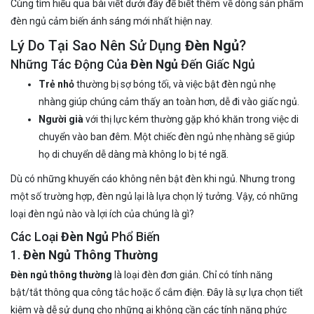
Cùng tìm hiểu qua bài viết dưới đây để biết thêm về dòng sản phẩm
đèn ngủ cảm biến ánh sáng mới nhất hiện nay.
Lý Do Tại Sao Nên Sử Dụng
Đèn Ngủ
?
Những Tác Động Của
Đèn Ngủ
Đến Giấc Ngủ
Trẻ nhỏ
thường bị sợ bóng tối, và việc bật đèn ngủ nhẹ
nhàng giúp chúng cảm thấy an toàn hơn, dễ đi vào giấc ngủ.
Người già
với thị lực kém thường gặp khó khăn trong việc di
chuyển vào ban đêm. Một chiếc đèn ngủ nhẹ nhàng sẽ giúp
họ di chuyển dễ dàng mà không lo bị té ngã.
Dù có những khuyến cáo không nên bật đèn khi ngủ. Nhưng trong
một số trường hợp, đèn ngủ lại là lựa chọn lý tưởng. Vậy, có những
loại đèn ngủ nào và lợi ích của chúng là gì?
Các Loại
Đèn Ngủ
Phổ Biến
1.
Đèn Ngủ Thông Thường
Đèn ngủ thông thường
là loại đèn đơn giản. Chỉ có tính năng
bật/tắt thông qua công tắc hoặc ổ cắm điện. Đây là sự lựa chọn tiết
kiệm và dễ sử dụng cho những ai không cần các tính năng phức