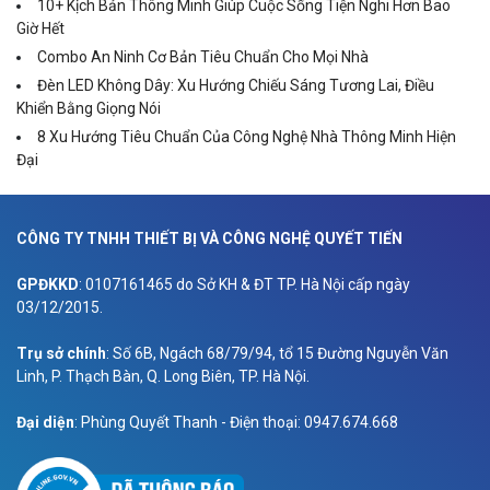
10+ Kịch Bản Thông Minh Giúp Cuộc Sống Tiện Nghi Hơn Bao
Giờ Hết
Combo An Ninh Cơ Bản Tiêu Chuẩn Cho Mọi Nhà
Đèn LED Không Dây: Xu Hướng Chiếu Sáng Tương Lai, Điều
Khiển Bằng Giọng Nói
8 Xu Hướng Tiêu Chuẩn Của Công Nghệ Nhà Thông Minh Hiện
Đại
CÔNG TY TNHH THIẾT BỊ VÀ CÔNG NGHỆ QUYẾT TIẾN
GPĐKKD
: 0107161465 do Sở KH & ĐT TP. Hà Nội cấp ngày
03/12/2015.
Trụ sở chính
: Số 6B, Ngách 68/79/94, tổ 15 Đường Nguyễn Văn
Linh, P. Thạch Bàn, Q. Long Biên, TP. Hà Nội.
Đại diện
: Phùng Quyết Thanh - Điện thoại: 0947.674.668