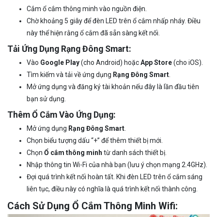
Cắm ổ cắm thông minh vào nguồn điện.
Chờ khoảng 5 giây để đèn LED trên ổ cắm nhấp nháy. Điều
này thể hiện rằng ổ cắm đã sẵn sàng kết nối.
Tải Ứng Dụng Rạng Đông Smart:
Vào
Google Play
(cho Android) hoặc
App Store
(cho iOS).
Tìm kiếm và tải về ứng dụng
Rạng Đông Smart
.
Mở ứng dụng và đăng ký tài khoản nếu đây là lần đầu tiên
bạn sử dụng.
Thêm Ổ Cắm Vào Ứng Dụng:
Mở ứng dụng
Rạng Đông Smart
.
Chọn biểu tượng dấu “+” để thêm thiết bị mới.
Chọn
Ổ cắm thông minh
từ danh sách thiết bị.
Nhập thông tin Wi-Fi của nhà bạn (lưu ý chọn mạng 2.4GHz).
Đợi quá trình kết nối hoàn tất. Khi đèn LED trên ổ cắm sáng
liên tục, điều này có nghĩa là quá trình kết nối thành công.
Cách Sử Dụng Ổ Cắm Thông Minh Wifi: