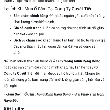
tranh và dịch vụ chăm sóc khách hàng tận tình.
Lợi Ích Khi Mua Ổ Cắm Tại Công Ty Quyết Tiến
Sản phẩm chính hãng
: Đảm bảo nguồn gốc xuất xứ rõ ràng,
chất lượng được kiểm định.
Giá cả cạnh tranh
: Luôn có những chương trình ưu đãi giúp
bạn tiết kiệm chi phí.
Dịch vụ chăm sóc khách hàng tận tâm
: Hỗ trợ tư vấn và giải
đáp mọi thắc mắc liên quan đến cài đặt và sử dụng sản
phẩm.
Nếu bạn muốn tìm hiểu thêm về
ổ cắm thông minh Rạng Đông
hoặc các sản phẩm điện thông minh khác, hãy liên hệ ngay với
Công ty Quyết Tiến
để nhận được sự hỗ trợ tốt nhất. Chúng tôi
luôn sẵn lòng giúp bạn mang đến một không gian sống hiện đại và
tiện nghi.
>>Xem thêm: Ổ Cắm Thông Minh Rạng Đông – Giải Pháp Tiện Nghi
Hàng Đầu
Kết Luận: