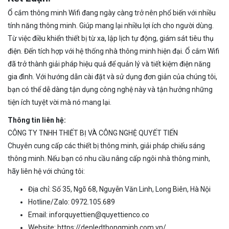
Ổ cắm thông minh Wifi đang ngày càng trở nên phổ biến với nhiều
tính năng thông minh. Giúp mang lại nhiều lợi ích cho người dùng.
Từ việc điều khiển thiết bị từ xa, lập lịch tự động, giám sát tiêu thụ
điện. Đến tích hợp với hệ thống nhà thông minh hiện đại. Ổ cắm Wifi
đã trở thành giải pháp hiệu quả để quản lý và tiết kiệm điện năng
gia đình. Với hướng dẫn cài đặt và sử dụng đơn giản của chúng tôi,
bạn có thể dễ dàng tận dụng công nghệ này và tận hưởng những
tiện ích tuyệt vời mà nó mang lại.
Thông tin liên hệ:
CÔNG TY TNHH THIẾT BỊ VÀ CÔNG NGHỆ QUYẾT TIẾN
Chuyên cung cấp các thiết bị thông minh, giải pháp chiếu sáng
thông minh. Nếu bạn có nhu cầu nâng cấp ngôi nhà thông minh,
hãy liên hệ với chúng tôi:
Địa chỉ: Số 35, Ngõ 68, Nguyễn Văn Linh, Long Biên, Hà Nội
Hotline/Zalo: 0972.105.689
Email:
inforquyettien@quyettienco.co
Website:
https://denledthongminh.com.vn/