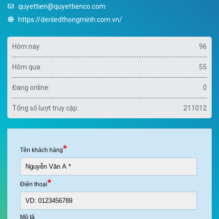
quyettien@quyettienco.com
https://denledthongminh.com.vn/
Hôm nay:
96
Hôm qua:
55
Đang online:
0
Tổng số lượt truy cập:
211012