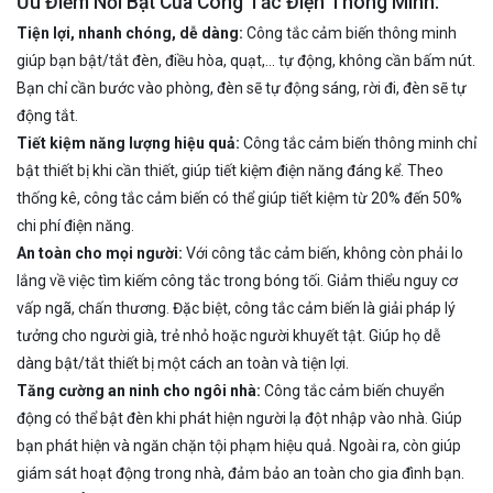
Ưu Điểm Nổi Bật Của Công Tắc Điện Thông Minh:
Tiện lợi, nhanh chóng, dễ dàng:
Công tắc cảm biến thông minh
giúp bạn bật/tắt đèn, điều hòa, quạt,… tự động, không cần bấm nút.
Bạn chỉ cần bước vào phòng, đèn sẽ tự động sáng, rời đi, đèn sẽ tự
động tắt.
Tiết kiệm năng lượng hiệu quả:
Công tắc cảm biến thông minh chỉ
bật thiết bị khi cần thiết, giúp tiết kiệm điện năng đáng kể. Theo
thống kê, công tắc cảm biến có thể giúp tiết kiệm từ 20% đến 50%
chi phí điện năng.
An toàn cho mọi người:
Với công tắc cảm biến, không còn phải lo
lắng về việc tìm kiếm công tắc trong bóng tối. Giảm thiểu nguy cơ
vấp ngã, chấn thương. Đặc biệt, công tắc cảm biến là giải pháp lý
tưởng cho người già, trẻ nhỏ hoặc người khuyết tật. Giúp họ dễ
dàng bật/tắt thiết bị một cách an toàn và tiện lợi.
Tăng cường an ninh cho ngôi nhà:
Công tắc cảm biến chuyển
động có thể bật đèn khi phát hiện người lạ đột nhập vào nhà. Giúp
bạn phát hiện và ngăn chặn tội phạm hiệu quả. Ngoài ra, còn giúp
giám sát hoạt động trong nhà, đảm bảo an toàn cho gia đình bạn.