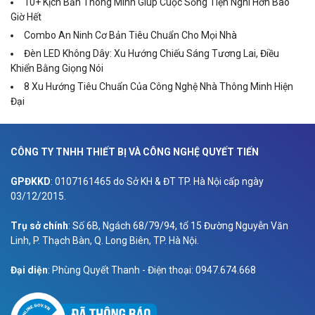
10+ Kịch Bản Thông Minh Giúp Cuộc Sống Tiện Nghi Hơn Bao
Giờ Hết
Combo An Ninh Cơ Bản Tiêu Chuẩn Cho Mọi Nhà
Đèn LED Không Dây: Xu Hướng Chiếu Sáng Tương Lai, Điều
Khiển Bằng Giọng Nói
8 Xu Hướng Tiêu Chuẩn Của Công Nghệ Nhà Thông Minh Hiện
Đại
CÔNG TY TNHH THIẾT BỊ VÀ CÔNG NGHỆ QUYẾT TIẾN
GPĐKKD
: 0107161465 do Sở KH & ĐT TP. Hà Nội cấp ngày
03/12/2015.
Trụ sở chính
: Số 6B, Ngách 68/79/94, tổ 15 Đường Nguyễn Văn
Linh, P. Thạch Bàn, Q. Long Biên, TP. Hà Nội.
Đại diện
: Phùng Quyết Thanh - Điện thoại: 0947.674.668