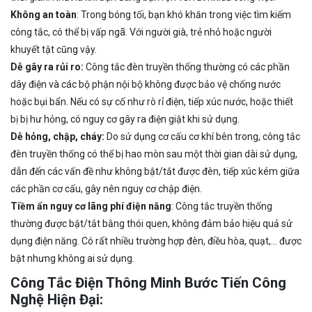
Không an toàn
: Trong bóng tối, bạn khó khăn trong việc tìm kiếm
công tắc, có thể bị vấp ngã. Với người già, trẻ nhỏ hoặc người
khuyết tật cũng vậy.
Dễ gây ra rủi ro:
Công tắc đèn truyền thống thường có các phần
dây điện và các bộ phận nội bộ không được bảo vệ chống nước
hoặc bụi bẩn. Nếu có sự cố như rò rỉ điện, tiếp xúc nước, hoặc thiết
bị bị hư hỏng, có nguy cơ gây ra điện giật khi sử dụng.
Dễ hỏng, chập, cháy:
Do sử dụng cơ cấu cơ khí bên trong, công tắc
đèn truyền thống có thể bị hao mòn sau một thời gian dài sử dụng,
dẫn đến các vấn đề như không bật/tắt được đèn, tiếp xúc kém giữa
các phần cơ cấu, gây nên nguy cơ chập điện.
Tiềm ẩn nguy cơ lãng phí điện năng
: Công tắc truyền thống
thường được bật/tắt bằng thói quen, không đảm bảo hiệu quả sử
dụng điện năng. Có rất nhiều trường hợp đèn, điều hòa, quạt,… được
bật nhưng không ai sử dụng.
Công Tắc Điện Thông Minh Bước Tiến Công
Nghệ Hiện Đại: