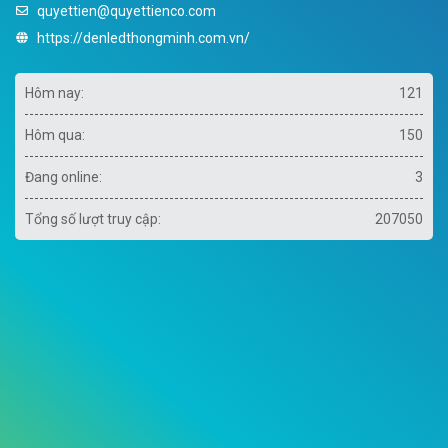
quyettien@quyettienco.com
https://denledthongminh.com.vn/
Hôm nay:
121
Hôm qua:
150
Đang online:
3
Tổng số lượt truy cập:
207050