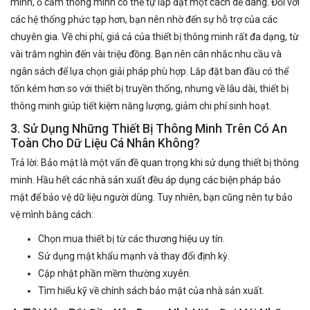
minh, ổ cắm thông minh có thể tự lắp đặt một cách dễ dàng. Đối với
các hệ thống phức tạp hơn, bạn nên nhờ đến sự hỗ trợ của các
chuyên gia. Về chi phí, giá cả của thiết bị thông minh rất đa dạng, từ
vài trăm nghìn đến vài triệu đồng. Bạn nên cân nhắc nhu cầu và
ngân sách để lựa chọn giải pháp phù hợp. Lắp đặt ban đầu có thể
tốn kém hơn so với thiết bị truyền thống, nhưng về lâu dài, thiết bị
thông minh giúp tiết kiệm năng lượng, giảm chi phí sinh hoạt.
3. Sử Dụng Những Thiết Bị Thông Minh Trên Có An
Toàn Cho Dữ Liệu Cá Nhân Không?
Trả lời: Bảo mật là một vấn đề quan trọng khi sử dụng thiết bị thông
minh. Hầu hết các nhà sản xuất đều áp dụng các biện pháp bảo
mật để bảo vệ dữ liệu người dùng. Tuy nhiên, bạn cũng nên tự bảo
vệ mình bằng cách:
Chọn mua thiết bị từ các thương hiệu uy tín.
Sử dụng mật khẩu mạnh và thay đổi định kỳ.
Cập nhật phần mềm thường xuyên.
Tìm hiểu kỹ về chính sách bảo mật của nhà sản xuất.