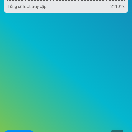
Tổng số lượt truy cập:
211012